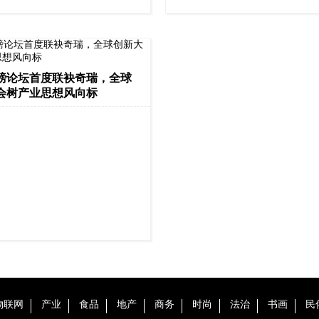
磅论坛首度联袂奇瑞，全球
会树产业思想风向标
：
物联网
产业
食品
地产
商务
时尚
法治
书画
民