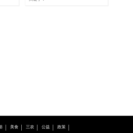
俗
美食
三农
公益
政策