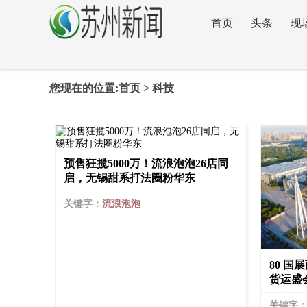
首页
头条
现
政策
您现在的位置:
首页
> 科技
预售狂揽5000万！流浪泡泡26店同
启，无锡甜系打法圈粉华东
关键字：
流浪泡泡
80 国
货运盛
关键字