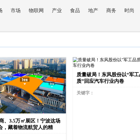
场
市场
物联网
产业
食品
地产
商务
时尚
质量破局！东风股份以“军工
质”回应汽车行业内卷
关键字：
展商、3.5万㎡展区！宁波这场
会，藏着物流航贸人的精
：