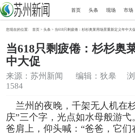
首页
头条
现场
市场
您现在的位置:
首页
>
头条
> 当618只剩疲倦：杉杉奥莱用场景重新定义年中大
政策
当618只剩疲倦：杉杉奥
中大促
来源：苏州新闻 编辑：狄皋 浏
1584
兰州的夜晚，千架无人机在杉
庆”三个字，光点如水母般游弋
爸肩上，仰头喊：“爸爸，它们