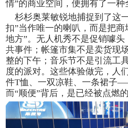
情”的商业空间，便拥有了一种
杉杉奥莱敏锐地捕捉到了这一
扣”当作唯一的喇叭，而是把商
地方”。无人机秀不是促销噱头
共事件；帐篷市集不是卖货现
整的下午；音乐节不是引流工
度的派对。这些体验做完，人
件T恤、一双凉鞋、一条裙子—
而“顺便”背后，是已经被点燃