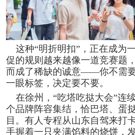
这种“明折明扣”，正在成为
促的规则越来越像一道竞赛题，
而成了稀缺的诚意——你不需
一眼标签，决定要不要。
在徐州，“吃塔吃挞大会”连续
个品牌阵容集结，恰巴塔、蛋
目。有人专程从山东自驾来打
手握着一只夹满馅料的烧饼，发