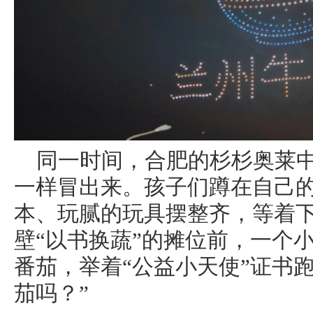
同一时间，合肥的杉杉奥莱
一样冒出来。孩子们蹲在自己
本、玩腻的玩具摆整齐，等着
壁“以书换蔬”的摊位前，一个
番茄，举着“公益小天使”证书
茄吗？”